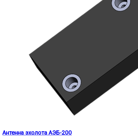
Антенна эхолота АЭБ-200