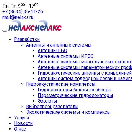
00
00
Пн-Пт: 9
- 17
+7 (8634) 36-11-26
mail@nelaks.ru
Разработки
Антенны и антенные системы
Антенны ГБО
Антенные системы ИГБО
Антенные системы многолучевых эхолот
Антенные системы параметрических про
Гидроакустические антенны с криволине
Антенны систем подводной связи и навиг
Гидроакустические комплексы
Гидролокаторы бокового обзора
Параметрические гидролокаторы
Эхолоты
Вибропреобразователи
Экологические системы и комплексы
Услуги
Новости
О нас