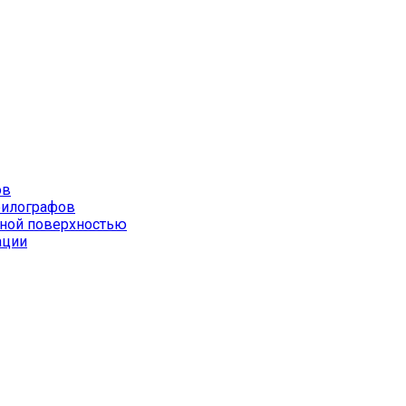
ов
филографов
йной поверхностью
ации