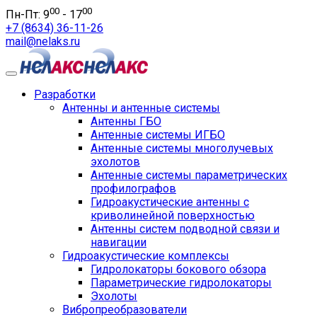
00
00
Пн-Пт: 9
- 17
+7 (8634) 36-11-26
mail@nelaks.ru
Разработки
Антенны и антенные системы
Антенны ГБО
Антенные системы ИГБО
Антенные системы многолучевых
эхолотов
Антенные системы параметрических
профилографов
Гидроакустические антенны с
криволинейной поверхностью
Антенны систем подводной связи и
навигации
Гидроакустические комплексы
Гидролокаторы бокового обзора
Параметрические гидролокаторы
Эхолоты
Вибропреобразователи