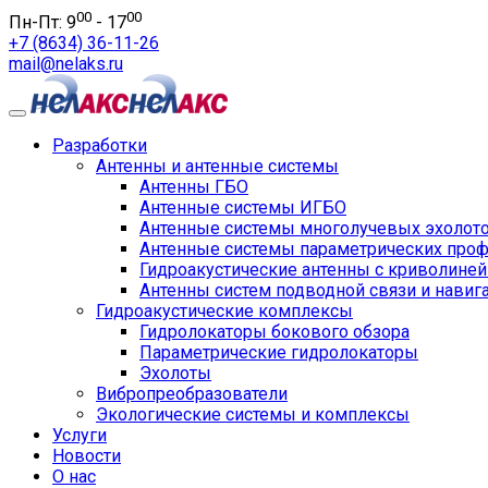
00
00
Пн-Пт: 9
- 17
+7 (8634) 36-11-26
mail@nelaks.ru
Разработки
Антенны и антенные системы
Антенны ГБО
Антенные системы ИГБО
Антенные системы многолучевых эхолот
Антенные системы параметрических про
Гидроакустические антенны с криволине
Антенны систем подводной связи и навиг
Гидроакустические комплексы
Гидролокаторы бокового обзора
Параметрические гидролокаторы
Эхолоты
Вибропреобразователи
Экологические системы и комплексы
Услуги
Новости
О нас