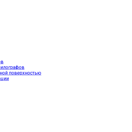
ов
филографов
йной поверхностью
ации