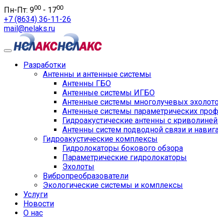
00
00
Пн-Пт: 9
- 17
+7 (8634) 36-11-26
mail@nelaks.ru
Разработки
Антенны и антенные системы
Антенны ГБО
Антенные системы ИГБО
Антенные системы многолучевых эхолот
Антенные системы параметрических про
Гидроакустические антенны с криволине
Антенны систем подводной связи и навиг
Гидроакустические комплексы
Гидролокаторы бокового обзора
Параметрические гидролокаторы
Эхолоты
Вибропреобразователи
Экологические системы и комплексы
Услуги
Новости
О нас