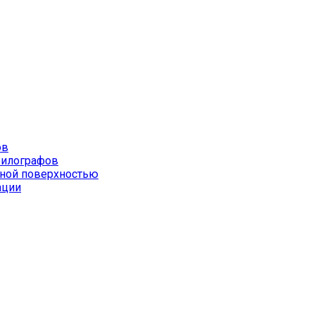
ов
филографов
йной поверхностью
ации